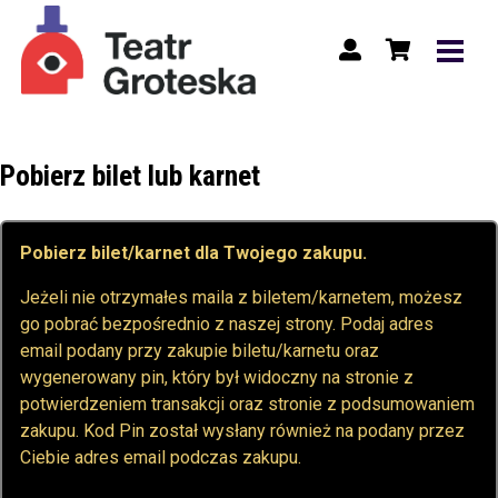
Pobierz bilet lub karnet
Pobierz bilet/karnet dla Twojego zakupu.
Jeżeli nie otrzymałes maila z biletem/karnetem, możesz
go pobrać bezpośrednio z naszej strony. Podaj adres
email podany przy zakupie biletu/karnetu oraz
wygenerowany pin, który był widoczny na stronie z
potwierdzeniem transakcji oraz stronie z podsumowaniem
zakupu. Kod Pin został wysłany również na podany przez
Ciebie adres email podczas zakupu.