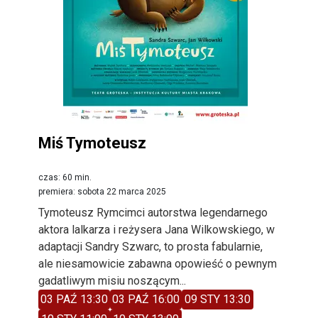
Miś Tymoteusz
czas: 60 min.
premiera: sobota 22 marca 2025
Tymoteusz Rymcimci autorstwa legendarnego
aktora lalkarza i reżysera Jana Wilkowskiego, w
adaptacji Sandry Szwarc, to prosta fabularnie,
ale niesamowicie zabawna opowieść o pewnym
gadatliwym misiu noszącym...
03 PAŹ 13:30
03 PAŹ 16:00
09 STY 13:30