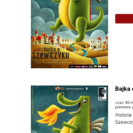
Więcej
Bajka
czas: 85 m
premiera: 
Histori
Szewczyk
Więcej