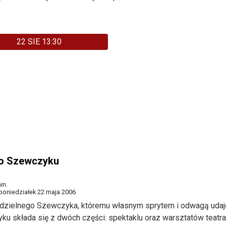
22 SIE 13:30
 o Szewczyku
in.
poniedziałek 22 maja 2006
a dzielnego Szewczyka, któremu własnym sprytem i odwagą udaj
u składa się z dwóch części: spektaklu oraz warsztatów teatra