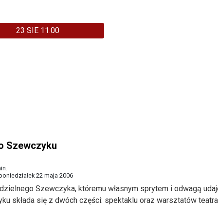
23 SIE 11:00
 o Szewczyku
in.
poniedziałek 22 maja 2006
a dzielnego Szewczyka, któremu własnym sprytem i odwagą udaj
u składa się z dwóch części: spektaklu oraz warsztatów teatra