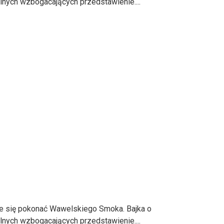
lnych wzbogacających przedstawienie....
e się pokonać Wawelskiego Smoka. Bajka o
lnych wzbogacających przedstawienie....