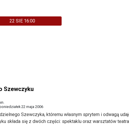
22 SIE 16:00
 o Szewczyku
in.
poniedziałek 22 maja 2006
a dzielnego Szewczyka, któremu własnym sprytem i odwagą udaj
u składa się z dwóch części: spektaklu oraz warsztatów teatra