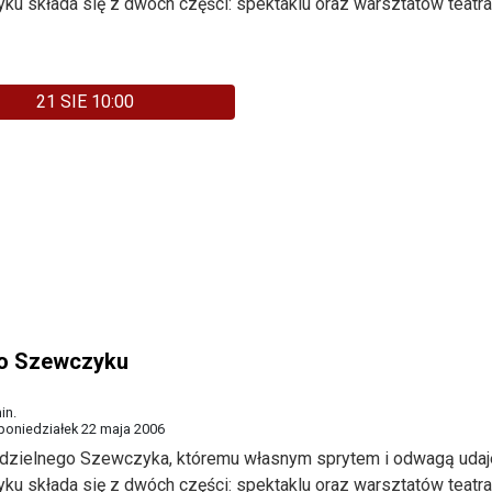
u składa się z dwóch części: spektaklu oraz warsztatów teatra
21 SIE 10:00
 o Szewczyku
in.
poniedziałek 22 maja 2006
a dzielnego Szewczyka, któremu własnym sprytem i odwagą udaj
u składa się z dwóch części: spektaklu oraz warsztatów teatra