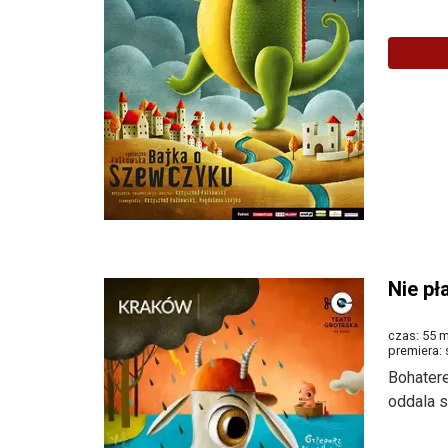
Nie pł
czas: 55 m
premiera:
Bohatere
oddala s
Więcej