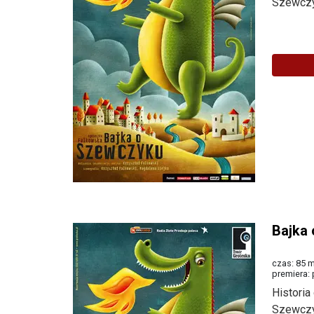
Szewczyk
Więcej
Bajka
czas: 85 m
premiera: 
Histori
Szewczyk