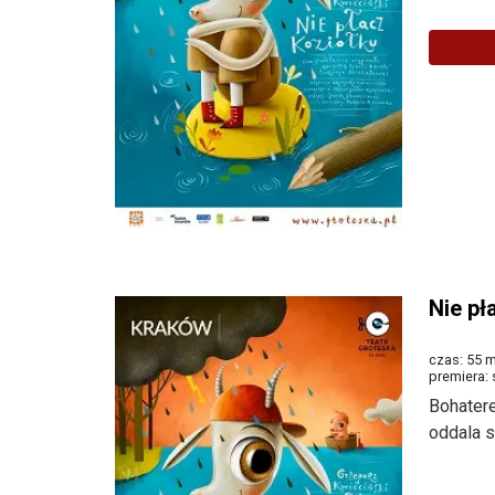
Nie pł
czas: 55 m
premiera:
Bohatere
oddala s
Więcej