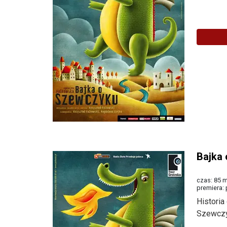
Więcej
Bajka
czas: 85 m
premiera: 
Histori
Szewczyk