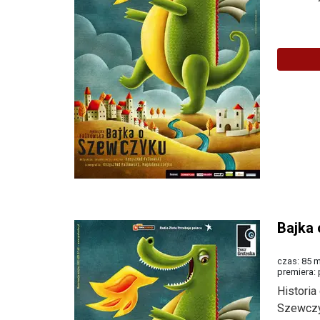
Więcej
Bajka
czas: 85 m
premiera: 
Histori
Szewczyk