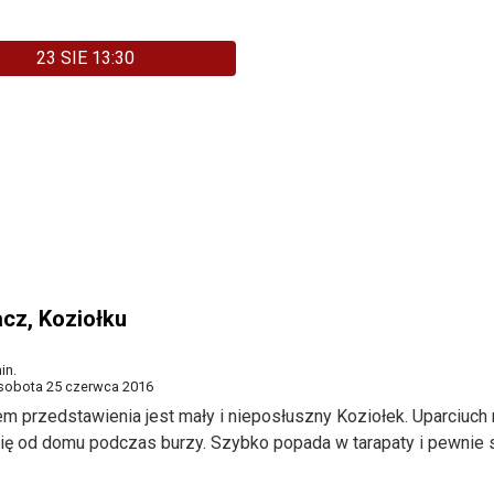
23 SIE 13:30
acz, Koziołku
in.
 sobota 25 czerwca 2016
m przedstawienia jest mały i nieposłuszny Koziołek. Uparciuch
ię od domu podczas burzy. Szybko popada w tarapaty i pewnie s