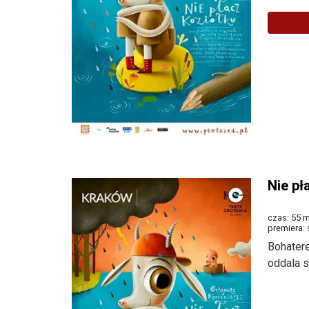
Nie pł
czas: 55 m
premiera:
Bohatere
oddala s
Więcej