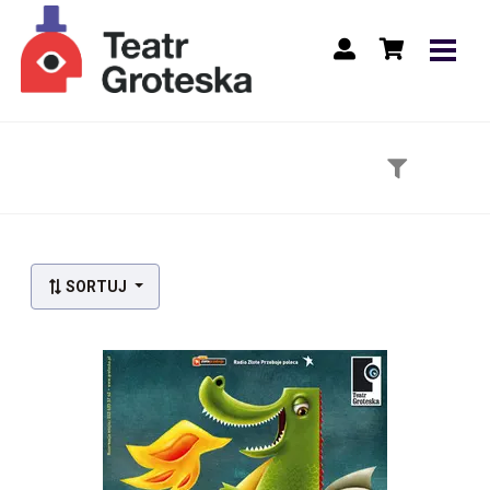
Lista wydarzeń:
SORTUJ