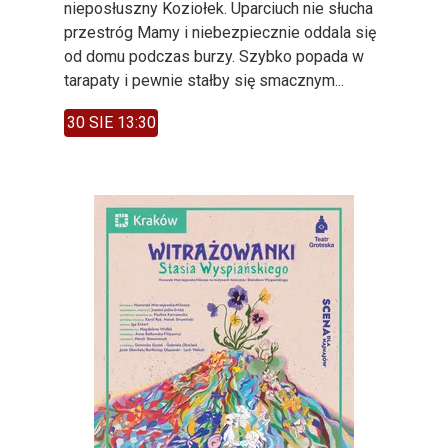
nieposłuszny Koziołek. Uparciuch nie słucha
przestróg Mamy i niebezpiecznie oddala się
od domu podczas burzy. Szybko popada w
tarapaty i pewnie stałby się smacznym...
30 SIE 13:30