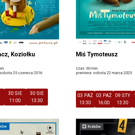
acz, Koziołku
Miś Tymoteusz
in.
czas: 60 min.
 sobota 25 czerwca 2016
premiera: sobota 22 marca 2025
Więcej
E
30 SIE
30 SIE
03 PAŹ
03 PAŹ
09 STY
11:00
13:30
13:30
16:00
13:30