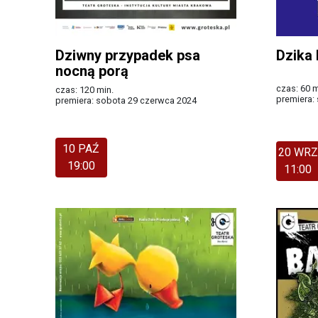
Dziwny przypadek psa
Dzika
nocną porą
czas: 60 m
czas: 120 min.
premiera:
premiera: sobota 29 czerwca 2024
Więcej
Więcej
10 PAŹ
20 WRZ
19:00
11:00