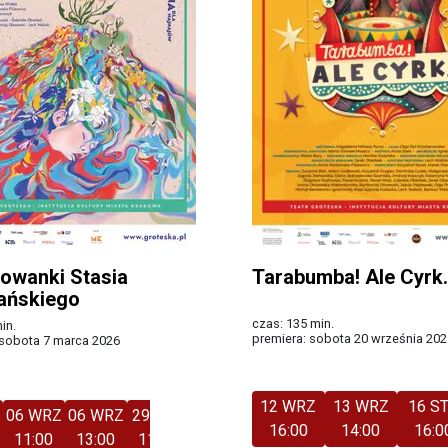
żowanki Stasia
Tarabumba! Ale Cyrk.
ańskiego
czas: 135 min.
in.
premiera: sobota 20 września 202
 sobota 7 marca 2026
Więcej
12 WRZ
13 WRZ
16 S
06 WRZ
06 WRZ
29 GRU
30 GRU
16:00
14:00
16:0
11:00
13:00
11:00
11:00