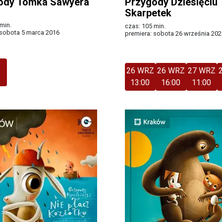
ody Tomka Sawyera
Przygody Dziesięciu
Skarpetek
min.
czas: 105 min.
 sobota 5 marca 2016
premiera: sobota 26 września 202
Więcej
S
26 WRZ
26 WRZ
27 WRZ
13:00
16:00
11:00