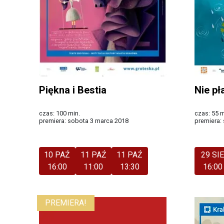
Piękna i Bestia
Nie pł
czas: 100 min.
czas: 55 m
premiera: sobota 3 marca 2018
premiera:
Więcej
Więcej
10 PAŹ
11 PAŹ
11 PAŹ
29 SI
16:00
11:00
13:30
16:00
PREMIERA!