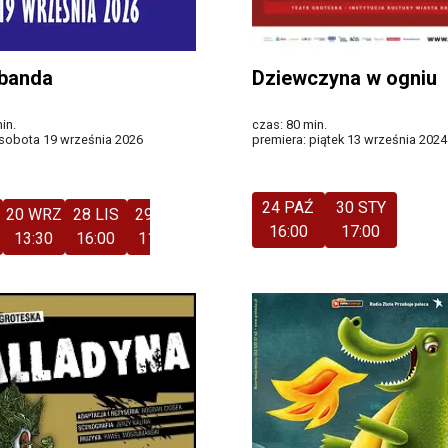
 banda
Dziewczyna w ogniu
in.
czas: 80 min.
 sobota 19 września 2026
premiera: piątek 13 września 2024
Więcej
24 PAŹ
30 STY
20 WRZ
28 LIS
29 LIS
29 LIS
02 STY
03 STY
03 STY
16:00
17:00
13:30
16:00
11:00
13:30
13:30
11:00
13:30