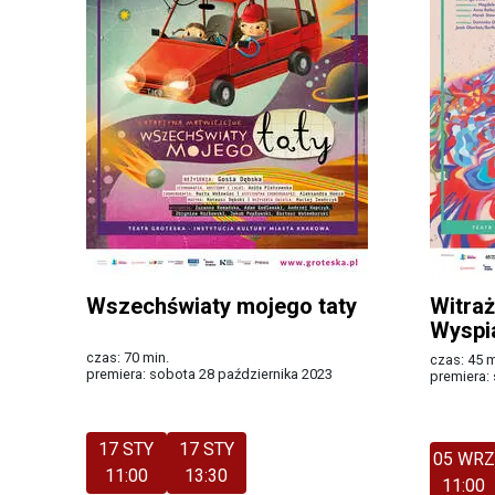
Wszechświaty mojego taty
Witra
Wyspi
czas: 70 min.
czas: 45 m
premiera: sobota 28 października 2023
premiera:
Więcej
Więcej
17 STY
17 STY
05 WRZ
11:00
13:30
11:00