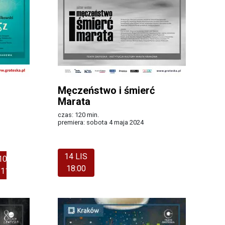
Męczeństwo i śmierć
Marata
czas: 120 min.
premiera: sobota 4 maja 2024
Więcej
14 LIS
10 STY
10 STY
18:00
11:00
13:00