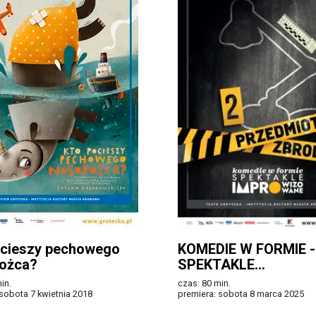
ocieszy pechowego
KOMEDIE W FORMIE -
ożca?
SPEKTAKLE
IMPROWIZOWANE:
in.
czas: 80 min.
Przedmioty zbrodni
 sobota 7 kwietnia 2018
premiera: sobota 8 marca 2025
Więcej