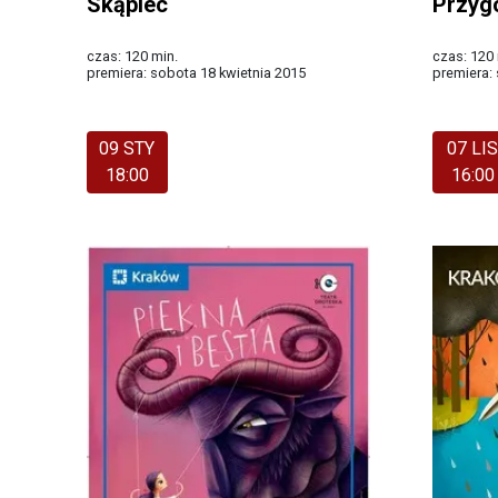
Skąpiec
Przyg
czas: 120 min.
czas: 120 
premiera: sobota 18 kwietnia 2015
premiera:
Więcej
Więcej
09 STY
07 LI
18:00
16:00