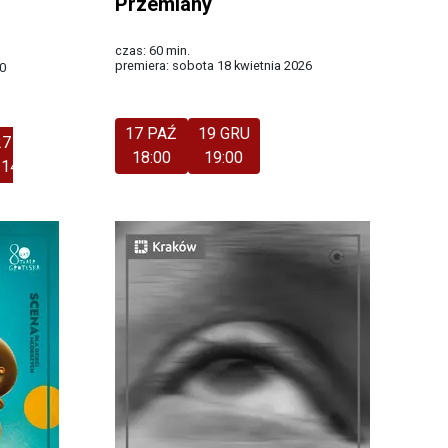
Przemiany
czas: 60 min.
premiera: sobota 18 kwietnia 2026
0
Więcej
17 PAŹ
19 GRU
27 WRZ
18:00
19:00
14:00