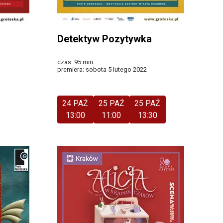
Detektyw Pozytywka
czas: 95 min.
premiera: sobota 5 lutego 2022
Więcej
24 PAŹ
25 PAŹ
25 PAŹ
13:00
11:00
13:30