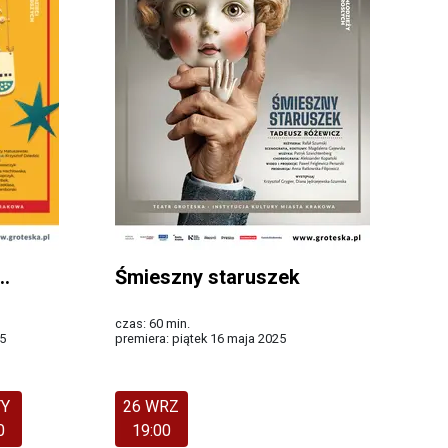
..
Śmieszny staruszek
czas: 60 min.
5
premiera: piątek 16 maja 2025
Więcej
TY
26 WRZ
0
19:00