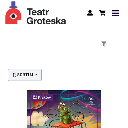
Lista wydarzeń:
SORTUJ