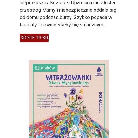
nieposłuszny Koziołek. Uparciuch nie słucha
przestróg Mamy i niebezpiecznie oddala się
od domu podczas burzy. Szybko popada w
tarapaty i pewnie stałby się smacznym...
30 SIE 13:30