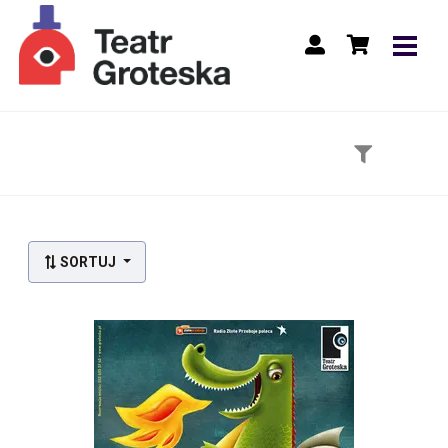
Lista wydarzeń:
SORTUJ