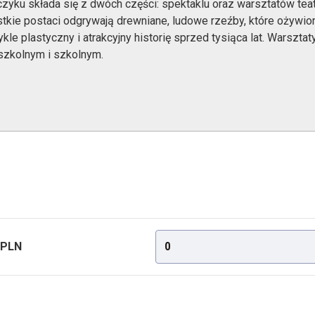
zyku składa się z dwóch części: spektaklu oraz warsztatów tea
tkie postaci odgrywają drewniane, ludowe rzeźby, które ożywio
kle plastyczny i atrakcyjny historię sprzed tysiąca lat. Warszta
szkolnym i szkolnym.
 PLN
0