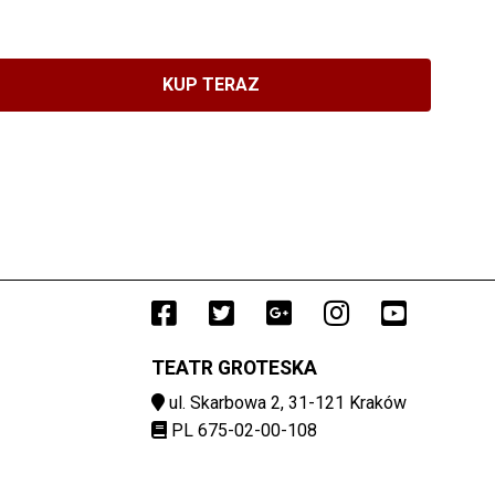
KUP TERAZ
Facebook
()
Twitter
()
(otwiera sie w n
Google Plus
()
(otwiera sie w
Instagram
()
YouTu
()
(otwi
(o
TEATR GROTESKA
ul. Skarbowa 2, 31-121 Kraków
PL 675-02-00-108