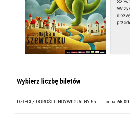
Szewc
Wszys
niezwy
przed
Wybierz liczbę biletów
DZIECI / DOROŚLI INDYWIDUALNY 65
cena:
65,00