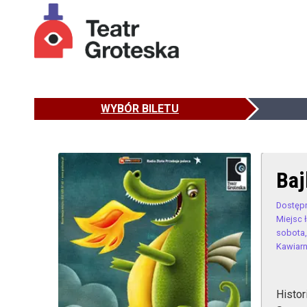
WYBÓR BILETU
Baj
Dostęp
Miejsc 
sobota,
Kawiarn
Histo