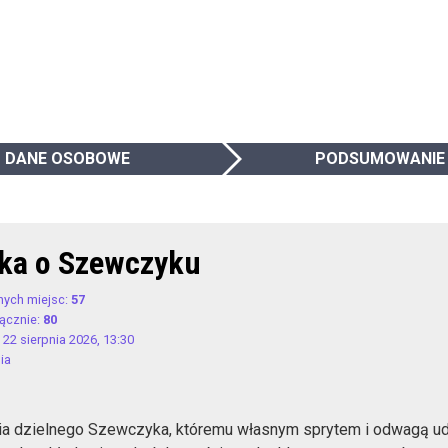
DANE OSOBOWE
PODSUMOWANIE
ka o Szewczyku
nych miejsc:
57
łącznie:
80
 22 sierpnia 2026, 13:30
ia
ria dzielnego Szewczyka, któremu własnym sprytem i odwagą u