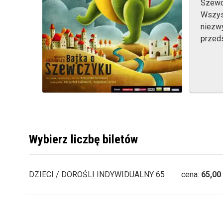
Szewc
Wszys
niezwy
przed
Wybierz liczbę biletów
DZIECI / DOROŚLI INDYWIDUALNY 65
cena:
65,00