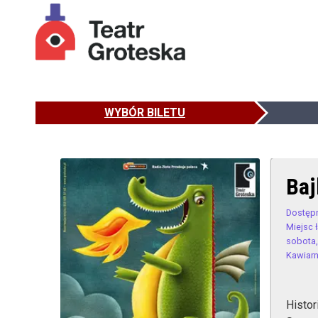
WYBÓR BILETU
Baj
Dostęp
Miejsc 
sobota,
Kawiarn
Histo