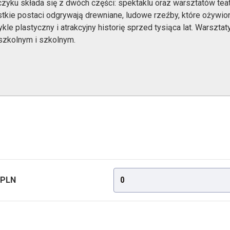
zyku składa się z dwóch części: spektaklu oraz warsztatów tea
tkie postaci odgrywają drewniane, ludowe rzeźby, które ożywio
kle plastyczny i atrakcyjny historię sprzed tysiąca lat. Warszta
szkolnym i szkolnym.
 PLN
0