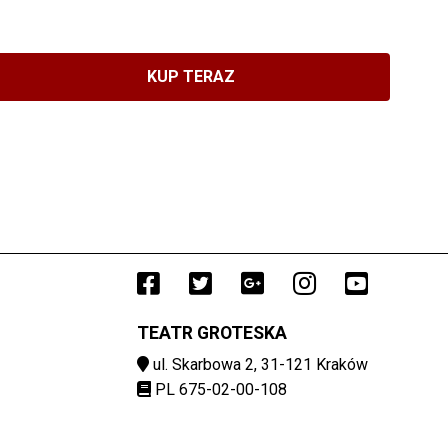
KUP TERAZ
Facebook
()
Twitter
()
(otwiera sie w n
Google Plus
()
(otwiera sie w
Instagram
()
YouTu
()
(otwi
(o
TEATR GROTESKA
ul. Skarbowa 2, 31-121 Kraków
PL 675-02-00-108