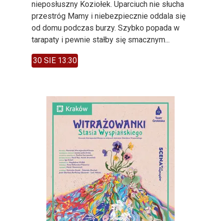
nieposłuszny Koziołek. Uparciuch nie słucha
przestróg Mamy i niebezpiecznie oddala się
od domu podczas burzy. Szybko popada w
tarapaty i pewnie stałby się smacznym...
30 SIE 13:30