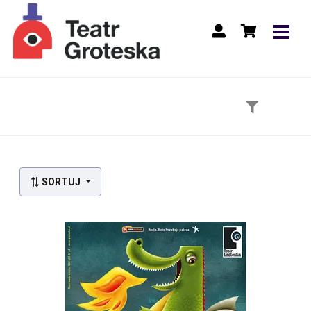
Lista wydarzeń:
SORTUJ