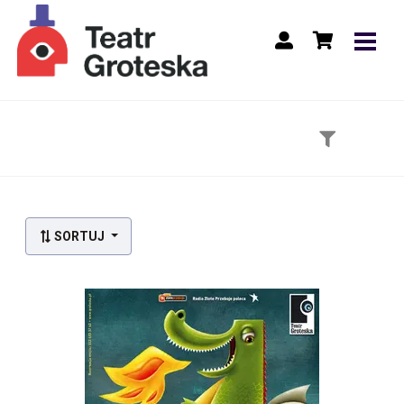
Lista wydarzeń:
SORTUJ