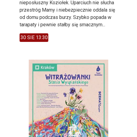
nieposłuszny Koziołek. Uparciuch nie słucha
przestróg Mamy i niebezpiecznie oddala się
od domu podczas burzy. Szybko popada w
tarapaty i pewnie stałby się smacznym...
30 SIE 13:30